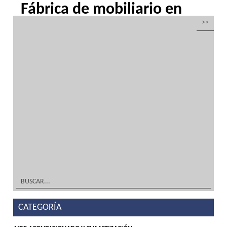
Fábrica de mobiliario en
acero inoxidable
por
Inoxfrio
|
Mar 20, 2016
| Sin categoría
Fábrica de mobiliario en acero inoxidable y
frío industrialDiseño TIENDA, DECORACIÓN
Y MOBILIARIO ¡A Medida! Tu solución en
acero inoxidable y frío industrialFabricación
TIENDA, DECORACIÓN Y MOBILIARIO ¡A
Medida! Tu solución en acero inoxidable y
frío...
leer más
CATEGORÍA