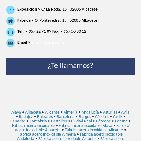
Exposición >
C/ La Roda, 18 - 02005 Albacete
Fábrica >
C/ Pontevedra, 15 - 02005 Albacete
Telf. >
967 22 71 09
Fax. >
967 50 30 12
Email >
info@inoxfrio.com
¿Te llamamos?
Álava
•
Albacete
•
Alicante
•
Almería
•
Andalucía
•
Asturias
•
Ávila
•
Badajoz
•
Baleares
•
Barcelona
•
Burgos
•
Cáceres
•
Cádiz
•
Canarias
•
Cantabria
•
Castellón
•
Ciudad Real
•
Córdoba
•
Coruña
•
Fábrica acero inoxidable
•
Fábrica acero inoxidable Álava
•
Fábrica
acero inoxidable Albacete
•
Fábrica acero inoxidable Alicante
•
Fábrica acero inoxidable Almería
•
Fábrica acero inoxidable
Andalucía
•
Fábrica acero inoxidable Asturias
•
Fábrica acero