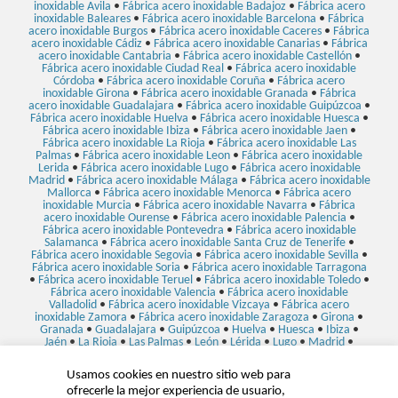
inoxidable Avila
•
Fábrica acero inoxidable Badajoz
•
Fábrica acero
inoxidable Baleares
•
Fábrica acero inoxidable Barcelona
•
Fábrica
acero inoxidable Burgos
•
Fábrica acero inoxidable Caceres
•
Fábrica
acero inoxidable Cádiz
•
Fábrica acero inoxidable Canarias
•
Fábrica
acero inoxidable Cantabria
•
Fábrica acero inoxidable Castellón
•
Fábrica acero inoxidable Ciudad Real
•
Fábrica acero inoxidable
Córdoba
•
Fábrica acero inoxidable Coruña
•
Fábrica acero
inoxidable Girona
•
Fábrica acero inoxidable Granada
•
Fábrica
acero inoxidable Guadalajara
•
Fábrica acero inoxidable Guipúzcoa
•
Fábrica acero inoxidable Huelva
•
Fábrica acero inoxidable Huesca
•
Fábrica acero inoxidable Ibiza
•
Fábrica acero inoxidable Jaen
•
Fábrica acero inoxidable La Rioja
•
Fábrica acero inoxidable Las
Palmas
•
Fábrica acero inoxidable Leon
•
Fábrica acero inoxidable
Lerida
•
Fábrica acero inoxidable Lugo
•
Fábrica acero inoxidable
Madrid
•
Fábrica acero inoxidable Málaga
•
Fábrica acero inoxidable
Mallorca
•
Fábrica acero inoxidable Menorca
•
Fábrica acero
inoxidable Murcia
•
Fábrica acero inoxidable Navarra
•
Fábrica
acero inoxidable Ourense
•
Fábrica acero inoxidable Palencia
•
Fábrica acero inoxidable Pontevedra
•
Fábrica acero inoxidable
Salamanca
•
Fábrica acero inoxidable Santa Cruz de Tenerife
•
Fábrica acero inoxidable Segovia
•
Fábrica acero inoxidable Sevilla
•
Fábrica acero inoxidable Soria
•
Fábrica acero inoxidable Tarragona
•
Fábrica acero inoxidable Teruel
•
Fábrica acero inoxidable Toledo
•
Fábrica acero inoxidable Valencia
•
Fábrica acero inoxidable
Valladolid
•
Fábrica acero inoxidable Vizcaya
•
Fábrica acero
inoxidable Zamora
•
Fábrica acero inoxidable Zaragoza
•
Girona
•
Granada
•
Guadalajara
•
Guipúzcoa
•
Huelva
•
Huesca
•
Ibiza
•
Jaén
•
La Rioja
•
Las Palmas
•
León
•
Lérida
•
Lugo
•
Madrid
•
Málaga
•
Mallorca
•
Maquinaria para hostelería Álava
•
Menorca
•
Murcia
•
Navarra
•
Ourense
•
Palencia
•
Pontevedra
•
Salamanca
•
Usamos cookies en nuestro sitio web para
Santa Cruz de Tenerife
•
Segovia
•
Sevilla
•
Soria
•
Tarragona
•
ofrecerle la mejor experiencia de usuario,
Teruel
•
Toledo
•
Valencia
•
Valladolid
•
Vizcaya
•
Zamora
•