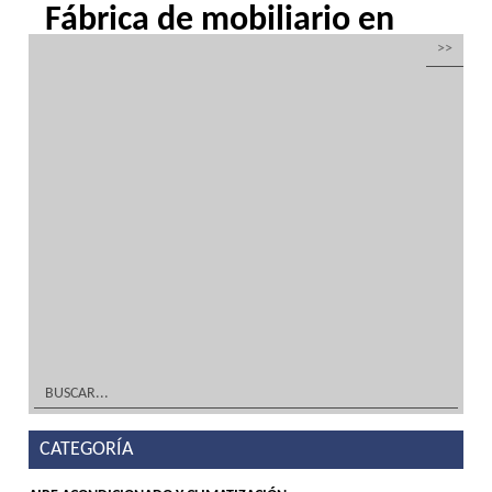
Fábrica de mobiliario en
acero inoxidable
por
Inoxfrio
|
Mar 20, 2016
| Sin categoría
Fábrica de mobiliario en acero inoxidable y
frío industrialDiseño TIENDA, DECORACIÓN
Y MOBILIARIO ¡A Medida! Tu solución en
acero inoxidable y frío industrialFabricación
TIENDA, DECORACIÓN Y MOBILIARIO ¡A
Medida! Tu solución en acero inoxidable y
frío...
leer más
CATEGORÍA