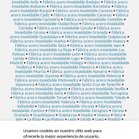
inoxidable Avila
•
Fábrica acero inoxidable Badajoz
•
Fábrica acero
inoxidable Baleares
•
Fábrica acero inoxidable Barcelona
•
Fábrica
acero inoxidable Burgos
•
Fábrica acero inoxidable Caceres
•
Fábrica
acero inoxidable Cádiz
•
Fábrica acero inoxidable Canarias
•
Fábrica
acero inoxidable Cantabria
•
Fábrica acero inoxidable Castellón
•
Fábrica acero inoxidable Ciudad Real
•
Fábrica acero inoxidable
Córdoba
•
Fábrica acero inoxidable Coruña
•
Fábrica acero
inoxidable Girona
•
Fábrica acero inoxidable Granada
•
Fábrica
acero inoxidable Guadalajara
•
Fábrica acero inoxidable Guipúzcoa
•
Fábrica acero inoxidable Huelva
•
Fábrica acero inoxidable Huesca
•
Fábrica acero inoxidable Ibiza
•
Fábrica acero inoxidable Jaen
•
Fábrica acero inoxidable La Rioja
•
Fábrica acero inoxidable Las
Palmas
•
Fábrica acero inoxidable Leon
•
Fábrica acero inoxidable
Lerida
•
Fábrica acero inoxidable Lugo
•
Fábrica acero inoxidable
Madrid
•
Fábrica acero inoxidable Málaga
•
Fábrica acero inoxidable
Mallorca
•
Fábrica acero inoxidable Menorca
•
Fábrica acero
inoxidable Murcia
•
Fábrica acero inoxidable Navarra
•
Fábrica
acero inoxidable Ourense
•
Fábrica acero inoxidable Palencia
•
Fábrica acero inoxidable Pontevedra
•
Fábrica acero inoxidable
Salamanca
•
Fábrica acero inoxidable Santa Cruz de Tenerife
•
Fábrica acero inoxidable Segovia
•
Fábrica acero inoxidable Sevilla
•
Fábrica acero inoxidable Soria
•
Fábrica acero inoxidable Tarragona
•
Fábrica acero inoxidable Teruel
•
Fábrica acero inoxidable Toledo
•
Fábrica acero inoxidable Valencia
•
Fábrica acero inoxidable
Valladolid
•
Fábrica acero inoxidable Vizcaya
•
Fábrica acero
inoxidable Zamora
•
Fábrica acero inoxidable Zaragoza
•
Girona
•
Granada
•
Guadalajara
•
Guipúzcoa
•
Huelva
•
Huesca
•
Ibiza
•
Jaén
•
La Rioja
•
Las Palmas
•
León
•
Lérida
•
Lugo
•
Madrid
•
Málaga
•
Mallorca
•
Maquinaria para hostelería Álava
•
Menorca
•
Murcia
•
Navarra
•
Ourense
•
Palencia
•
Pontevedra
•
Salamanca
•
Usamos cookies en nuestro sitio web para
Santa Cruz de Tenerife
•
Segovia
•
Sevilla
•
Soria
•
Tarragona
•
ofrecerle la mejor experiencia de usuario,
Teruel
•
Toledo
•
Valencia
•
Valladolid
•
Vizcaya
•
Zamora
•