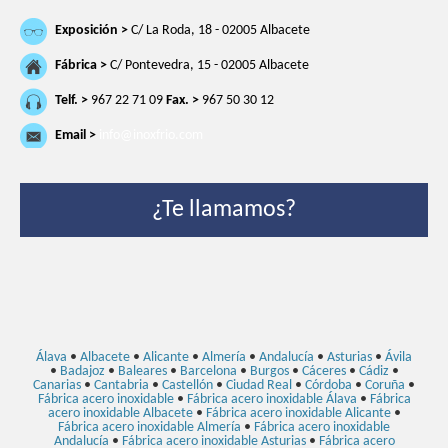
Exposición >
C/ La Roda, 18 - 02005 Albacete
Fábrica >
C/ Pontevedra, 15 - 02005 Albacete
Telf. >
967 22 71 09
Fax. >
967 50 30 12
Email >
info@inoxfrio.com
¿Te llamamos?
Álava
•
Albacete
•
Alicante
•
Almería
•
Andalucía
•
Asturias
•
Ávila
•
Badajoz
•
Baleares
•
Barcelona
•
Burgos
•
Cáceres
•
Cádiz
•
Canarias
•
Cantabria
•
Castellón
•
Ciudad Real
•
Córdoba
•
Coruña
•
Fábrica acero inoxidable
•
Fábrica acero inoxidable Álava
•
Fábrica
acero inoxidable Albacete
•
Fábrica acero inoxidable Alicante
•
Fábrica acero inoxidable Almería
•
Fábrica acero inoxidable
Andalucía
•
Fábrica acero inoxidable Asturias
•
Fábrica acero