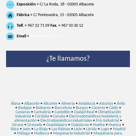
Exposición >
C/ La Roda, 18 - 02005 Albacete
Fábrica >
C/ Pontevedra, 15 - 02005 Albacete
Telf. >
967 22 71 09
Fax. >
967 50 30 12
Email >
info@inoxfrio.com
¿Te llamamos?
Álava
•
Albacete
•
Alicante
•
Almería
•
Andalucía
•
Asturias
•
Ávila
•
Badajoz
•
Baleares
•
Barcelona
•
Burgos
•
Cáceres
•
Cádiz
•
Canarias
•
Cantabria
•
Castellón
•
Ciudad Real
•
Climatización
industrial
•
Córdoba
•
Coruña
•
Electrodomésticos hostelería y
alimentación
•
Electrodomésticos industriales
•
Frío industrial
•
Girona
•
Granada
•
Guadalajara
•
Guipúzcoa
•
Huelva
•
Huesca
•
Ibiza
•
Jaén
•
La Rioja
•
Las Palmas
•
León
•
Lérida
•
Lugo
•
Madrid
•
Málaga
•
Mallorca
•
Maquinaria industrial
•
Maquinaria para