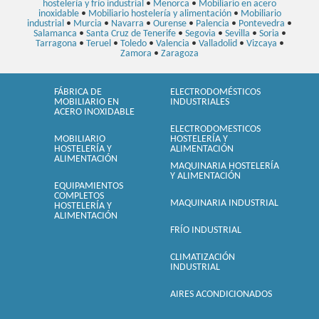
hostelería y frío industrial
•
Menorca
•
Mobiliario en acero
inoxidable
•
Mobiliario hostelería y alimentación
•
Mobiliario
industrial
•
Murcia
•
Navarra
•
Ourense
•
Palencia
•
Pontevedra
•
Salamanca
•
Santa Cruz de Tenerife
•
Segovia
•
Sevilla
•
Soria
•
Tarragona
•
Teruel
•
Toledo
•
Valencia
•
Valladolid
•
Vizcaya
•
Zamora
•
Zaragoza
FÁBRICA DE
ELECTRODOMÉSTICOS
MOBILIARIO EN
INDUSTRIALES
ACERO INOXIDABLE
ELECTRODOMESTICOS
MOBILIARIO
HOSTELERÍA Y
HOSTELERÍA Y
ALIMENTACIÓN
ALIMENTACIÓN
MAQUINARIA HOSTELERÍA
Y ALIMENTACIÓN
EQUIPAMIENTOS
COMPLETOS
MAQUINARIA INDUSTRIAL
HOSTELERÍA Y
ALIMENTACIÓN
FRÍO INDUSTRIAL
CLIMATIZACIÓN
INDUSTRIAL
AIRES ACONDICIONADOS