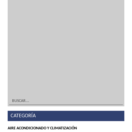
inoxidable
por
administrador
|
Abr 25, 2015
| Sin categoría
Maquinaria de hostelería, frío industrial y
mobiliario en acero inoxidableDiseño
TIENDA, DECORACIÓN Y MOBILIARIO ¡A
Medida! Tu solución en acero inoxidable y
frío industrialFabricación TIENDA,
DECORACIÓN Y MOBILIARIO ¡A Medida! Tu
solución en acero inoxidable y frío...
leer
más
CATEGORÍA
AIRE ACONDICIONADO Y CLIMATIZACIÓN