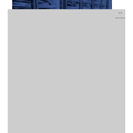
Frío industrial y
climatización
por
administrador
|
Abr 10, 2016
| Sin categoría
Frío industrial, climatización y mobiliario en
acero inoxidableDiseño TIENDA,
DECORACIÓN Y MOBILIARIO ¡A Medida! Tu
solución en frío industrial y acero
inoxidableFabricación TIENDA,