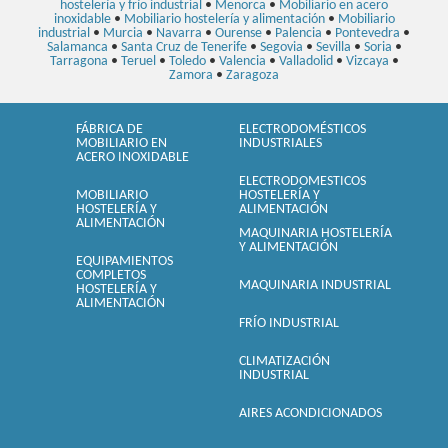
hostelería y frío industrial
•
Menorca
•
Mobiliario en acero
inoxidable
•
Mobiliario hostelería y alimentación
•
Mobiliario
industrial
•
Murcia
•
Navarra
•
Ourense
•
Palencia
•
Pontevedra
•
Salamanca
•
Santa Cruz de Tenerife
•
Segovia
•
Sevilla
•
Soria
•
Tarragona
•
Teruel
•
Toledo
•
Valencia
•
Valladolid
•
Vizcaya
•
Zamora
•
Zaragoza
FÁBRICA DE
ELECTRODOMÉSTICOS
MOBILIARIO EN
INDUSTRIALES
ACERO INOXIDABLE
ELECTRODOMESTICOS
MOBILIARIO
HOSTELERÍA Y
HOSTELERÍA Y
ALIMENTACIÓN
ALIMENTACIÓN
MAQUINARIA HOSTELERÍA
Y ALIMENTACIÓN
EQUIPAMIENTOS
COMPLETOS
MAQUINARIA INDUSTRIAL
HOSTELERÍA Y
ALIMENTACIÓN
FRÍO INDUSTRIAL
CLIMATIZACIÓN
INDUSTRIAL
AIRES ACONDICIONADOS