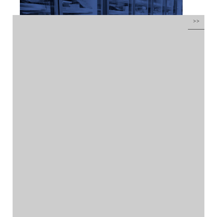
Frío industrial y
climatización
por
administrador
|
Abr 10, 2016
| Sin categoría
Frío industrial, climatización y mobiliario en
acero inoxidableDiseño TIENDA,
DECORACIÓN Y MOBILIARIO ¡A Medida! Tu
solución en frío industrial y acero
inoxidableFabricación TIENDA,