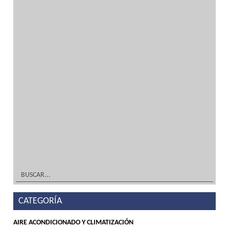
inoxidable
por
administrador
|
Abr 25, 2015
| Sin categoría
Maquinaria de hostelería, frío industrial y
mobiliario en acero inoxidableDiseño
TIENDA, DECORACIÓN Y MOBILIARIO ¡A
Medida! Tu solución en acero inoxidable y
frío industrialFabricación TIENDA,
DECORACIÓN Y MOBILIARIO ¡A Medida! Tu
solución en acero inoxidable y frío...
leer
más
CATEGORÍA
AIRE ACONDICIONADO Y CLIMATIZACIÓN