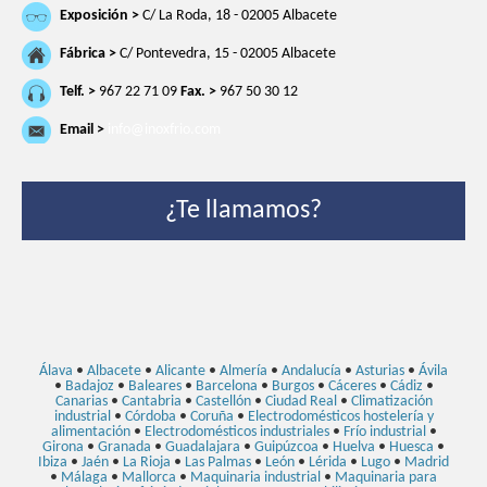
Exposición >
C/ La Roda, 18 - 02005 Albacete
Fábrica >
C/ Pontevedra, 15 - 02005 Albacete
Telf. >
967 22 71 09
Fax. >
967 50 30 12
Email >
info@inoxfrio.com
¿Te llamamos?
Álava
•
Albacete
•
Alicante
•
Almería
•
Andalucía
•
Asturias
•
Ávila
•
Badajoz
•
Baleares
•
Barcelona
•
Burgos
•
Cáceres
•
Cádiz
•
Canarias
•
Cantabria
•
Castellón
•
Ciudad Real
•
Climatización
industrial
•
Córdoba
•
Coruña
•
Electrodomésticos hostelería y
alimentación
•
Electrodomésticos industriales
•
Frío industrial
•
Girona
•
Granada
•
Guadalajara
•
Guipúzcoa
•
Huelva
•
Huesca
•
Ibiza
•
Jaén
•
La Rioja
•
Las Palmas
•
León
•
Lérida
•
Lugo
•
Madrid
•
Málaga
•
Mallorca
•
Maquinaria industrial
•
Maquinaria para