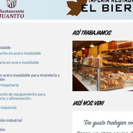
ASÍ TRABAJAMOS
xidable
ción en acero inoxidable
ario en acero inoxidable
 acero inoxidable para Hostelería y
ión
Maquinaria
ación de equipamiento para
ería y alimentación.
¡ASÍ NOS VEN!
 Industrial
ión Industrial
"Da gusto trabajar co
ión