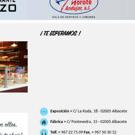
¡ TE ESPERAMOS !
Exposición >
C/ La Roda, 18 - 02005 Albacete
Fábrica >
C/ Pontevedra, 15 - 02005 Albacete
n ellos,
Telf. >
967 22 71 09
Fax. >
967 50 30 12