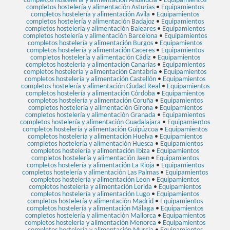
completos hostelería y alimentación Andalucía
•
Equipamientos
completos hostelería y alimentación Asturias
•
Equipamientos
completos hostelería y alimentación Avila
•
Equipamientos
completos hostelería y alimentación Badajoz
•
Equipamientos
completos hostelería y alimentación Baleares
•
Equipamientos
completos hostelería y alimentación Barcelona
•
Equipamientos
completos hostelería y alimentación Burgos
•
Equipamientos
completos hostelería y alimentación Caceres
•
Equipamientos
completos hostelería y alimentación Cádiz
•
Equipamientos
completos hostelería y alimentación Canarias
•
Equipamientos
completos hostelería y alimentación Cantabria
•
Equipamientos
completos hostelería y alimentación Castellón
•
Equipamientos
completos hostelería y alimentación Ciudad Real
•
Equipamientos
completos hostelería y alimentación Córdoba
•
Equipamientos
completos hostelería y alimentación Coruña
•
Equipamientos
completos hostelería y alimentación Girona
•
Equipamientos
completos hostelería y alimentación Granada
•
Equipamientos
completos hostelería y alimentación Guadalajara
•
Equipamientos
completos hostelería y alimentación Guipúzcoa
•
Equipamientos
completos hostelería y alimentación Huelva
•
Equipamientos
completos hostelería y alimentación Huesca
•
Equipamientos
completos hostelería y alimentación Ibiza
•
Equipamientos
completos hostelería y alimentación Jaen
•
Equipamientos
completos hostelería y alimentación La Rioja
•
Equipamientos
completos hostelería y alimentación Las Palmas
•
Equipamientos
completos hostelería y alimentación Leon
•
Equipamientos
completos hostelería y alimentación Lerida
•
Equipamientos
completos hostelería y alimentación Lugo
•
Equipamientos
completos hostelería y alimentación Madrid
•
Equipamientos
completos hostelería y alimentación Málaga
•
Equipamientos
completos hostelería y alimentación Mallorca
•
Equipamientos
completos hostelería y alimentación Menorca
•
Equipamientos