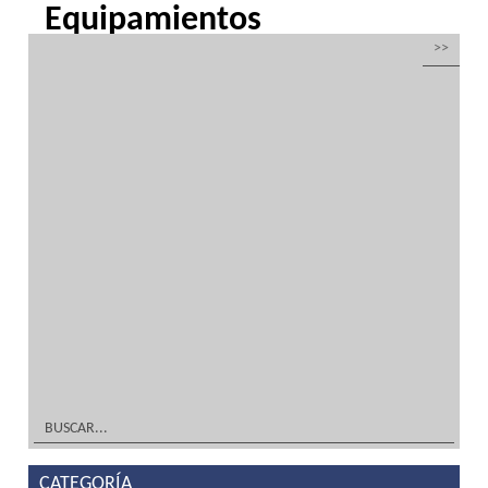
Equipamientos
completos hostelería y
alimentación
por
Inoxfrio
|
Mar 21, 2016
| Sin categoría
Equipamientos completos para hostelería y
alimentación en acero inoxidable y
climatizaciónDiseño TIENDA, DECORACIÓN
Y MOBILIARIO ¡A Medida! Tu solución en
equipamientos completos, mobiliario en
acero inoxidable y frío industrialFabricación
TIENDA, DECORACIÓN Y...
leer más
CATEGORÍA