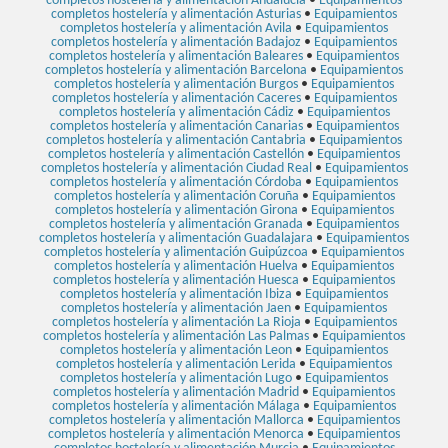
completos hostelería y alimentación Andalucía
•
Equipamientos
completos hostelería y alimentación Asturias
•
Equipamientos
completos hostelería y alimentación Avila
•
Equipamientos
completos hostelería y alimentación Badajoz
•
Equipamientos
completos hostelería y alimentación Baleares
•
Equipamientos
completos hostelería y alimentación Barcelona
•
Equipamientos
completos hostelería y alimentación Burgos
•
Equipamientos
completos hostelería y alimentación Caceres
•
Equipamientos
completos hostelería y alimentación Cádiz
•
Equipamientos
completos hostelería y alimentación Canarias
•
Equipamientos
completos hostelería y alimentación Cantabria
•
Equipamientos
completos hostelería y alimentación Castellón
•
Equipamientos
completos hostelería y alimentación Ciudad Real
•
Equipamientos
completos hostelería y alimentación Córdoba
•
Equipamientos
completos hostelería y alimentación Coruña
•
Equipamientos
completos hostelería y alimentación Girona
•
Equipamientos
completos hostelería y alimentación Granada
•
Equipamientos
completos hostelería y alimentación Guadalajara
•
Equipamientos
completos hostelería y alimentación Guipúzcoa
•
Equipamientos
completos hostelería y alimentación Huelva
•
Equipamientos
completos hostelería y alimentación Huesca
•
Equipamientos
completos hostelería y alimentación Ibiza
•
Equipamientos
completos hostelería y alimentación Jaen
•
Equipamientos
completos hostelería y alimentación La Rioja
•
Equipamientos
completos hostelería y alimentación Las Palmas
•
Equipamientos
completos hostelería y alimentación Leon
•
Equipamientos
completos hostelería y alimentación Lerida
•
Equipamientos
completos hostelería y alimentación Lugo
•
Equipamientos
completos hostelería y alimentación Madrid
•
Equipamientos
completos hostelería y alimentación Málaga
•
Equipamientos
completos hostelería y alimentación Mallorca
•
Equipamientos
completos hostelería y alimentación Menorca
•
Equipamientos