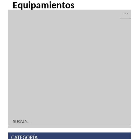
Equipamientos
completos hostelería y
alimentación
por
Inoxfrio
|
Mar 21, 2016
| Sin categoría
Equipamientos completos para hostelería y
alimentación en acero inoxidable y
climatizaciónDiseño TIENDA, DECORACIÓN
Y MOBILIARIO ¡A Medida! Tu solución en
equipamientos completos, mobiliario en
acero inoxidable y frío industrialFabricación
TIENDA, DECORACIÓN Y...
leer más
CATEGORÍA