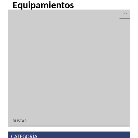
Equipamientos
completos hostelería y
alimentación
por
Inoxfrio
|
Mar 21, 2016
| Sin categoría
Equipamientos completos para hostelería y
alimentación en acero inoxidable y
climatizaciónDiseño TIENDA, DECORACIÓN
Y MOBILIARIO ¡A Medida! Tu solución en
equipamientos completos, mobiliario en
acero inoxidable y frío industrialFabricación
TIENDA, DECORACIÓN Y...
leer más
CATEGORÍA