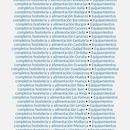
completos hostelería y alimentación Andalucía
•
Equipamientos
completos hostelería y alimentación Asturias
•
Equipamientos
completos hostelería y alimentación Avila
•
Equipamientos
completos hostelería y alimentación Badajoz
•
Equipamientos
completos hostelería y alimentación Baleares
•
Equipamientos
completos hostelería y alimentación Barcelona
•
Equipamientos
completos hostelería y alimentación Burgos
•
Equipamientos
completos hostelería y alimentación Caceres
•
Equipamientos
completos hostelería y alimentación Cádiz
•
Equipamientos
completos hostelería y alimentación Canarias
•
Equipamientos
completos hostelería y alimentación Cantabria
•
Equipamientos
completos hostelería y alimentación Castellón
•
Equipamientos
completos hostelería y alimentación Ciudad Real
•
Equipamientos
completos hostelería y alimentación Córdoba
•
Equipamientos
completos hostelería y alimentación Coruña
•
Equipamientos
completos hostelería y alimentación Girona
•
Equipamientos
completos hostelería y alimentación Granada
•
Equipamientos
completos hostelería y alimentación Guadalajara
•
Equipamientos
completos hostelería y alimentación Guipúzcoa
•
Equipamientos
completos hostelería y alimentación Huelva
•
Equipamientos
completos hostelería y alimentación Huesca
•
Equipamientos
completos hostelería y alimentación Ibiza
•
Equipamientos
completos hostelería y alimentación Jaen
•
Equipamientos
completos hostelería y alimentación La Rioja
•
Equipamientos
completos hostelería y alimentación Las Palmas
•
Equipamientos
completos hostelería y alimentación Leon
•
Equipamientos
completos hostelería y alimentación Lerida
•
Equipamientos
completos hostelería y alimentación Lugo
•
Equipamientos
completos hostelería y alimentación Madrid
•
Equipamientos
completos hostelería y alimentación Málaga
•
Equipamientos
completos hostelería y alimentación Mallorca
•
Equipamientos
completos hostelería y alimentación Menorca
•
Equipamientos