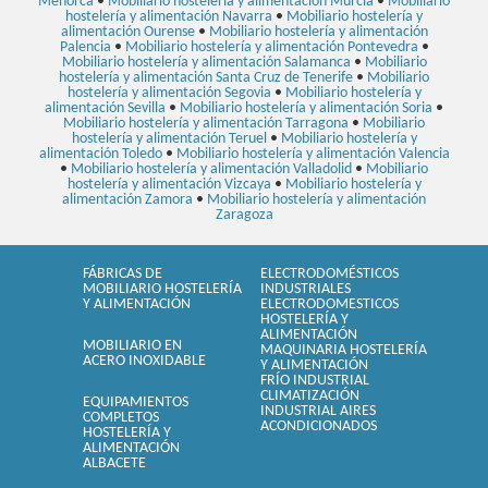
Menorca
•
Mobiliario hostelería y alimentación Murcia
•
Mobiliario
hostelería y alimentación Navarra
•
Mobiliario hostelería y
alimentación Ourense
•
Mobiliario hostelería y alimentación
Palencia
•
Mobiliario hostelería y alimentación Pontevedra
•
Mobiliario hostelería y alimentación Salamanca
•
Mobiliario
hostelería y alimentación Santa Cruz de Tenerife
•
Mobiliario
hostelería y alimentación Segovia
•
Mobiliario hostelería y
alimentación Sevilla
•
Mobiliario hostelería y alimentación Soria
•
Mobiliario hostelería y alimentación Tarragona
•
Mobiliario
hostelería y alimentación Teruel
•
Mobiliario hostelería y
alimentación Toledo
•
Mobiliario hostelería y alimentación Valencia
•
Mobiliario hostelería y alimentación Valladolid
•
Mobiliario
hostelería y alimentación Vizcaya
•
Mobiliario hostelería y
alimentación Zamora
•
Mobiliario hostelería y alimentación
Zaragoza
FÁBRICAS DE
ELECTRODOMÉSTICOS
MOBILIARIO HOSTELERÍA
INDUSTRIALES
Y ALIMENTACIÓN
ELECTRODOMESTICOS
HOSTELERÍA Y
ALIMENTACIÓN
MOBILIARIO EN
MAQUINARIA HOSTELERÍA
ACERO INOXIDABLE
Y ALIMENTACIÓN
FRÍO INDUSTRIAL
CLIMATIZACIÓN
EQUIPAMIENTOS
INDUSTRIAL AIRES
COMPLETOS
ACONDICIONADOS
HOSTELERÍA Y
ALIMENTACIÓN
ALBACETE