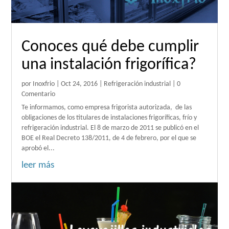
Conoces qué debe cumplir
una instalación frigorífica?
por
Inoxfrio
|
Oct 24, 2016
|
Refrigeración industrial
| 0
Comentario
Te informamos, como empresa frigorista autorizada, de las
obligaciones de los titulares de instalaciones frigoríficas, frío y
refrigeración industrial. El 8 de marzo de 2011 se publicó en el
BOE el Real Decreto 138/2011, de 4 de febrero, por el que se
aprobó el...
leer más