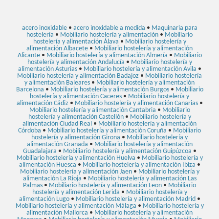
acero inoxidable
•
acero inoxidable a medida
•
Maquinaria para
hostelería
•
Mobiliario hostelería y alimentación
•
Mobiliario
hostelería y alimentación Álava
•
Mobiliario hostelería y
alimentación Albacete
•
Mobiliario hostelería y alimentación
Alicante
•
Mobiliario hostelería y alimentación Almería
•
Mobiliario
hostelería y alimentación Andalucía
•
Mobiliario hostelería y
alimentación Asturias
•
Mobiliario hostelería y alimentación Avila
•
Mobiliario hostelería y alimentación Badajoz
•
Mobiliario hostelería
y alimentación Baleares
•
Mobiliario hostelería y alimentación
Barcelona
•
Mobiliario hostelería y alimentación Burgos
•
Mobiliario
hostelería y alimentación Caceres
•
Mobiliario hostelería y
alimentación Cádiz
•
Mobiliario hostelería y alimentación Canarias
•
Mobiliario hostelería y alimentación Cantabria
•
Mobiliario
hostelería y alimentación Castellón
•
Mobiliario hostelería y
alimentación Ciudad Real
•
Mobiliario hostelería y alimentación
Córdoba
•
Mobiliario hostelería y alimentación Coruña
•
Mobiliario
hostelería y alimentación Girona
•
Mobiliario hostelería y
alimentación Granada
•
Mobiliario hostelería y alimentación
Guadalajara
•
Mobiliario hostelería y alimentación Guipúzcoa
•
Mobiliario hostelería y alimentación Huelva
•
Mobiliario hostelería y
alimentación Huesca
•
Mobiliario hostelería y alimentación Ibiza
•
Mobiliario hostelería y alimentación Jaen
•
Mobiliario hostelería y
alimentación La Rioja
•
Mobiliario hostelería y alimentación Las
Palmas
•
Mobiliario hostelería y alimentación Leon
•
Mobiliario
hostelería y alimentación Lerida
•
Mobiliario hostelería y
alimentación Lugo
•
Mobiliario hostelería y alimentación Madrid
•
Mobiliario hostelería y alimentación Málaga
•
Mobiliario hostelería y
alimentación Mallorca
•
Mobiliario hostelería y alimentación