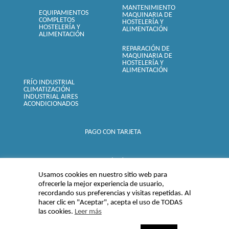
MANTENIMIENTO
EQUIPAMIENTOS
MAQUINARIA DE
COMPLETOS
HOSTELERÍA Y
HOSTELERÍA Y
ALIMENTACIÓN
ALIMENTACIÓN
REPARACIÓN DE
MAQUINARIA DE
HOSTELERÍA Y
ALIMENTACIÓN
FRÍO INDUSTRIAL
CLIMATIZACIÓN
INDUSTRIAL AIRES
ACONDICIONADOS
PAGO CON TARJETA
SEGURO (SSL) -
Usamos cookies en nuestro sitio web para
ofrecerle la mejor experiencia de usuario,
recordando sus preferencias y visitas repetidas. Al
hacer clic en "Aceptar", acepta el uso de TODAS
las cookies.
Leer más
© 2015 Inoxfrio
Albacetense SL |
Aviso legal, Política de privacidad y
Cookies
|
Condiciones de Venta, Garantía y formas de pago
|
Mapa del sitio
| Enlaces