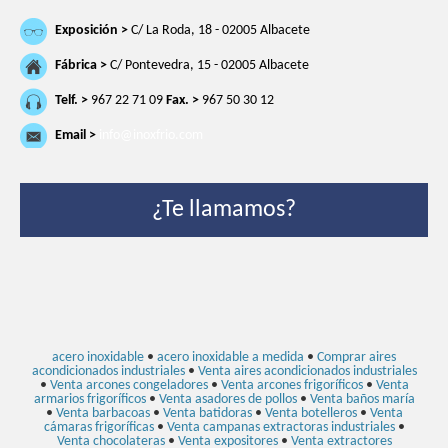
Exposición >
C/ La Roda, 18 - 02005 Albacete
Fábrica >
C/ Pontevedra, 15 - 02005 Albacete
Telf. >
967 22 71 09
Fax. >
967 50 30 12
Email >
info@inoxfrio.com
¿Te llamamos?
acero inoxidable
•
acero inoxidable a medida
•
Comprar aires
acondicionados industriales
•
Venta aires acondicionados industriales
•
Venta arcones congeladores
•
Venta arcones frigoríficos
•
Venta
armarios frigoríficos
•
Venta asadores de pollos
•
Venta baños maría
•
Venta barbacoas
•
Venta batidoras
•
Venta botelleros
•
Venta
cámaras frigoríficas
•
Venta campanas extractoras industriales
•
Venta chocolateras
•
Venta expositores
•
Venta extractores