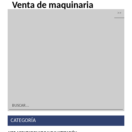
Venta de maquinaria
hostelería y alimentación
por
Inoxfrio
|
Mar 22, 2016
| Sin categoría
Maquinaria para hostelería y alimentación
en acero inoxidable y climatizaciónDiseño
TIENDA, DECORACIÓN Y MOBILIARIO ¡A
Medida! Tu solución en acero inoxidable y
frío industrialFabricación TIENDA,
DECORACIÓN Y MOBILIARIO ¡A Medida! Tu
solución en acero inoxidable y...
leer más
CATEGORÍA