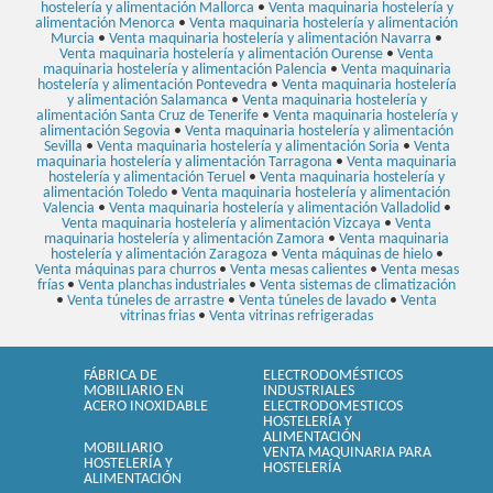
hostelería y alimentación Mallorca
•
Venta maquinaria hostelería y
alimentación Menorca
•
Venta maquinaria hostelería y alimentación
Murcia
•
Venta maquinaria hostelería y alimentación Navarra
•
Venta maquinaria hostelería y alimentación Ourense
•
Venta
maquinaria hostelería y alimentación Palencia
•
Venta maquinaria
hostelería y alimentación Pontevedra
•
Venta maquinaria hostelería
y alimentación Salamanca
•
Venta maquinaria hostelería y
alimentación Santa Cruz de Tenerife
•
Venta maquinaria hostelería y
alimentación Segovia
•
Venta maquinaria hostelería y alimentación
Sevilla
•
Venta maquinaria hostelería y alimentación Soria
•
Venta
maquinaria hostelería y alimentación Tarragona
•
Venta maquinaria
hostelería y alimentación Teruel
•
Venta maquinaria hostelería y
alimentación Toledo
•
Venta maquinaria hostelería y alimentación
Valencia
•
Venta maquinaria hostelería y alimentación Valladolid
•
Venta maquinaria hostelería y alimentación Vizcaya
•
Venta
maquinaria hostelería y alimentación Zamora
•
Venta maquinaria
hostelería y alimentación Zaragoza
•
Venta máquinas de hielo
•
Venta máquinas para churros
•
Venta mesas calientes
•
Venta mesas
frías
•
Venta planchas industriales
•
Venta sistemas de climatización
•
Venta túneles de arrastre
•
Venta túneles de lavado
•
Venta
vitrinas frias
•
Venta vitrinas refrigeradas
FÁBRICA DE
ELECTRODOMÉSTICOS
MOBILIARIO EN
INDUSTRIALES
ACERO INOXIDABLE
ELECTRODOMESTICOS
HOSTELERÍA Y
ALIMENTACIÓN
MOBILIARIO
VENTA MAQUINARIA PARA
HOSTELERÍA Y
HOSTELERÍA
ALIMENTACIÓN