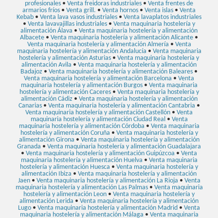
profesionales
•
Venta freidoras industriales
•
Venta frentes de
armarios fríos
•
Venta grill.
•
Venta hornos
•
Venta islas
•
Venta
Kebab
•
Venta lava vasos industriales
•
Venta lavaplatos industriales
•
Venta lavavajillas industriales
•
Venta maquinaria hostelería y
alimentación Álava
•
Venta maquinaria hostelería y alimentación
Albacete
•
Venta maquinaria hostelería y alimentación Alicante
•
Venta maquinaria hostelería y alimentación Almería
•
Venta
maquinaria hostelería y alimentación Andalucía
•
Venta maquinaria
hostelería y alimentación Asturias
•
Venta maquinaria hostelería y
alimentación Avila
•
Venta maquinaria hostelería y alimentación
Badajoz
•
Venta maquinaria hostelería y alimentación Baleares
•
Venta maquinaria hostelería y alimentación Barcelona
•
Venta
maquinaria hostelería y alimentación Burgos
•
Venta maquinaria
hostelería y alimentación Caceres
•
Venta maquinaria hostelería y
alimentación Cádiz
•
Venta maquinaria hostelería y alimentación
Canarias
•
Venta maquinaria hostelería y alimentación Cantabria
•
Venta maquinaria hostelería y alimentación Castellón
•
Venta
maquinaria hostelería y alimentación Ciudad Real
•
Venta
maquinaria hostelería y alimentación Córdoba
•
Venta maquinaria
hostelería y alimentación Coruña
•
Venta maquinaria hostelería y
alimentación Girona
•
Venta maquinaria hostelería y alimentación
Granada
•
Venta maquinaria hostelería y alimentación Guadalajara
•
Venta maquinaria hostelería y alimentación Guipúzcoa
•
Venta
maquinaria hostelería y alimentación Huelva
•
Venta maquinaria
hostelería y alimentación Huesca
•
Venta maquinaria hostelería y
alimentación Ibiza
•
Venta maquinaria hostelería y alimentación
Jaen
•
Venta maquinaria hostelería y alimentación La Rioja
•
Venta
maquinaria hostelería y alimentación Las Palmas
•
Venta maquinaria
hostelería y alimentación Leon
•
Venta maquinaria hostelería y
alimentación Lerida
•
Venta maquinaria hostelería y alimentación
Lugo
•
Venta maquinaria hostelería y alimentación Madrid
•
Venta
maquinaria hostelería y alimentación Málaga
•
Venta maquinaria