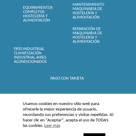
MANTENIMIENTO
EQUIPAMIENTOS
MAQUINARIA DE
COMPLETOS
HOSTELERÍA Y
HOSTELERÍA Y
ALIMENTACIÓN
ALIMENTACIÓN
REPARACIÓN DE
MAQUINARIA DE
HOSTELERÍA Y
ALIMENTACIÓN
FRÍO INDUSTRIAL
CLIMATIZACIÓN
INDUSTRIAL AIRES
ACONDICIONADOS
PAGO CON TARJETA
SEGURO (SSL) -
Usamos cookies en nuestro sitio web para
ofrecerle la mejor experiencia de usuario,
recordando sus preferencias y visitas repetidas. Al
hacer clic en "Aceptar", acepta el uso de TODAS
las cookies.
Leer más
© 2015 Inoxfrio
Albacetense SL |
Aviso legal, Política de privacidad y
Cookies
|
Condiciones de Venta, Garantía y formas de pago
|
Mapa del sitio
| Enlaces