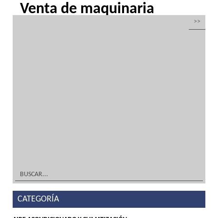
Venta de maquinaria
hostelería y alimentación
por
Inoxfrio
|
Mar 22, 2016
| Sin categoría
Maquinaria para hostelería y alimentación
en acero inoxidable y climatizaciónDiseño
TIENDA, DECORACIÓN Y MOBILIARIO ¡A
Medida! Tu solución en acero inoxidable y
frío industrialFabricación TIENDA,
DECORACIÓN Y MOBILIARIO ¡A Medida! Tu
solución en acero inoxidable y...
leer más
CATEGORÍA