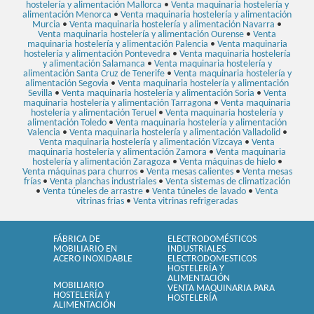
hostelería y alimentación Mallorca
•
Venta maquinaria hostelería y
alimentación Menorca
•
Venta maquinaria hostelería y alimentación
Murcia
•
Venta maquinaria hostelería y alimentación Navarra
•
Venta maquinaria hostelería y alimentación Ourense
•
Venta
maquinaria hostelería y alimentación Palencia
•
Venta maquinaria
hostelería y alimentación Pontevedra
•
Venta maquinaria hostelería
y alimentación Salamanca
•
Venta maquinaria hostelería y
alimentación Santa Cruz de Tenerife
•
Venta maquinaria hostelería y
alimentación Segovia
•
Venta maquinaria hostelería y alimentación
Sevilla
•
Venta maquinaria hostelería y alimentación Soria
•
Venta
maquinaria hostelería y alimentación Tarragona
•
Venta maquinaria
hostelería y alimentación Teruel
•
Venta maquinaria hostelería y
alimentación Toledo
•
Venta maquinaria hostelería y alimentación
Valencia
•
Venta maquinaria hostelería y alimentación Valladolid
•
Venta maquinaria hostelería y alimentación Vizcaya
•
Venta
maquinaria hostelería y alimentación Zamora
•
Venta maquinaria
hostelería y alimentación Zaragoza
•
Venta máquinas de hielo
•
Venta máquinas para churros
•
Venta mesas calientes
•
Venta mesas
frías
•
Venta planchas industriales
•
Venta sistemas de climatización
•
Venta túneles de arrastre
•
Venta túneles de lavado
•
Venta
vitrinas frias
•
Venta vitrinas refrigeradas
FÁBRICA DE
ELECTRODOMÉSTICOS
MOBILIARIO EN
INDUSTRIALES
ACERO INOXIDABLE
ELECTRODOMESTICOS
HOSTELERÍA Y
ALIMENTACIÓN
MOBILIARIO
VENTA MAQUINARIA PARA
HOSTELERÍA Y
HOSTELERÍA
ALIMENTACIÓN