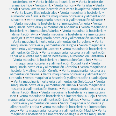
profesionales
•
Venta freidoras industriales
•
Venta frentes de
armarios fríos
•
Venta grill.
•
Venta hornos
•
Venta islas
•
Venta
Kebab
•
Venta lava vasos industriales
•
Venta lavaplatos industriales
•
Venta lavavajillas industriales
•
Venta maquinaria hostelería y
alimentación Álava
•
Venta maquinaria hostelería y alimentación
Albacete
•
Venta maquinaria hostelería y alimentación Alicante
•
Venta maquinaria hostelería y alimentación Almería
•
Venta
maquinaria hostelería y alimentación Andalucía
•
Venta maquinaria
hostelería y alimentación Asturias
•
Venta maquinaria hostelería y
alimentación Avila
•
Venta maquinaria hostelería y alimentación
Badajoz
•
Venta maquinaria hostelería y alimentación Baleares
•
Venta maquinaria hostelería y alimentación Barcelona
•
Venta
maquinaria hostelería y alimentación Burgos
•
Venta maquinaria
hostelería y alimentación Caceres
•
Venta maquinaria hostelería y
alimentación Cádiz
•
Venta maquinaria hostelería y alimentación
Canarias
•
Venta maquinaria hostelería y alimentación Cantabria
•
Venta maquinaria hostelería y alimentación Castellón
•
Venta
maquinaria hostelería y alimentación Ciudad Real
•
Venta
maquinaria hostelería y alimentación Córdoba
•
Venta maquinaria
hostelería y alimentación Coruña
•
Venta maquinaria hostelería y
alimentación Girona
•
Venta maquinaria hostelería y alimentación
Granada
•
Venta maquinaria hostelería y alimentación Guadalajara
•
Venta maquinaria hostelería y alimentación Guipúzcoa
•
Venta
maquinaria hostelería y alimentación Huelva
•
Venta maquinaria
hostelería y alimentación Huesca
•
Venta maquinaria hostelería y
alimentación Ibiza
•
Venta maquinaria hostelería y alimentación
Jaen
•
Venta maquinaria hostelería y alimentación La Rioja
•
Venta
maquinaria hostelería y alimentación Las Palmas
•
Venta maquinaria
hostelería y alimentación Leon
•
Venta maquinaria hostelería y
alimentación Lerida
•
Venta maquinaria hostelería y alimentación
Lugo
•
Venta maquinaria hostelería y alimentación Madrid
•
Venta
maquinaria hostelería y alimentación Málaga
•
Venta maquinaria