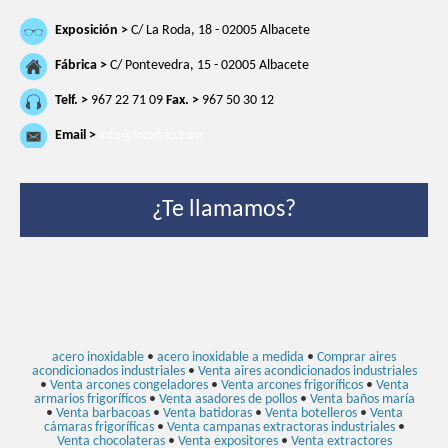
Exposición >
C/ La Roda, 18 - 02005 Albacete
Fábrica >
C/ Pontevedra, 15 - 02005 Albacete
Telf. >
967 22 71 09
Fax. >
967 50 30 12
Email >
info@inoxfrio.com
¿Te llamamos?
acero inoxidable
•
acero inoxidable a medida
•
Comprar aires
acondicionados industriales
•
Venta aires acondicionados industriales
•
Venta arcones congeladores
•
Venta arcones frigoríficos
•
Venta
armarios frigoríficos
•
Venta asadores de pollos
•
Venta baños maría
•
Venta barbacoas
•
Venta batidoras
•
Venta botelleros
•
Venta
cámaras frigoríficas
•
Venta campanas extractoras industriales
•
Venta chocolateras
•
Venta expositores
•
Venta extractores