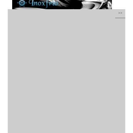
Comprar maquinaria
hostelería y alimentación
por
Inoxfrio
|
Mar 22, 2016
| Sin categoría
Maquinaria para hostelería y alimentación
en acero inoxidable y climatizaciónDiseño
TIENDA, DECORACIÓN Y MOBILIARIO ¡A
Medida! Tu solución en acero inoxidable y
frío industrialFabricación TIENDA,
DECORACIÓN Y MOBILIARIO ¡A Medida! Tu