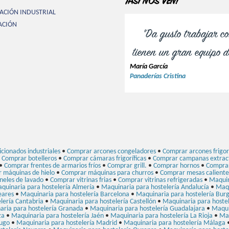
¡ASÍ NOS VEN!
ACIÓN INDUSTRIAL
ACIÓN
"Da gusto trabajar co
tienen un gran equipo de
María García
Panaderías Cristina
cionados industriales
•
Comprar arcones congeladores
•
Comprar arcones frigorí
•
Comprar botelleros
•
Comprar cámaras frigoríficas
•
Comprar campanas extract
•
Comprar frentes de armarios fríos
•
Comprar grill.
•
Comprar hornos
•
Comprar
 máquinas de hielo
•
Comprar máquinas para churros
•
Comprar mesas caliente
neles de lavado
•
Comprar vitrinas frias
•
Comprar vitrinas refrigeradas
•
Maquin
quinaria para hostelería Almería
•
Maquinaria para hostelería Andalucía
•
Maqu
eares
•
Maquinaria para hostelería Barcelona
•
Maquinaria para hostelería Bur
lería Cantabria
•
Maquinaria para hostelería Castellón
•
Maquinaria para hostel
aria para hostelería Granada
•
Maquinaria para hostelería Guadalajara
•
Maqui
za
•
Maquinaria para hostelería Jaén
•
Maquinaria para hostelería La Rioja
•
Maq
Lugo
•
Maquinaria para hostelería Madrid
•
Maquinaria para hostelería Málaga