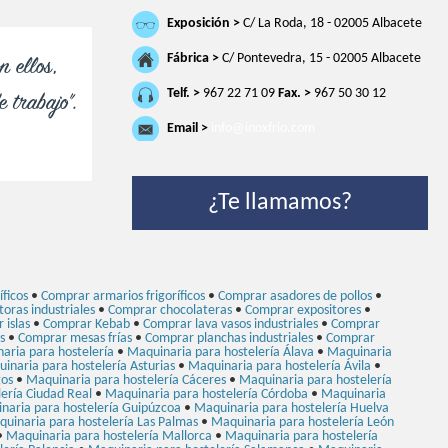
Exposición >
C/ La Roda, 18 - 02005 Albacete
Fábrica >
C/ Pontevedra, 15 - 02005 Albacete
n ellos,
Telf. >
967 22 71 09
Fax. >
967 50 30 12
 trabajo".
Email >
info@inoxfrio.com
¿Te llamamos?
ficos
•
Comprar armarios frigoríficos
•
Comprar asadores de pollos
•
oras industriales
•
Comprar chocolateras
•
Comprar expositores
•
 islas
•
Comprar Kebab
•
Comprar lava vasos industriales
•
Comprar
s
•
Comprar mesas frías
•
Comprar planchas industriales
•
Comprar
aria para hostelería
•
Maquinaria para hostelería Álava
•
Maquinaria
inaria para hostelería Asturias
•
Maquinaria para hostelería Ávila
•
gos
•
Maquinaria para hostelería Cáceres
•
Maquinaria para hostelería
ería Ciudad Real
•
Maquinaria para hostelería Córdoba
•
Maquinaria
naria para hostelería Guipúzcoa
•
Maquinaria para hostelería Huelva
uinaria para hostelería Las Palmas
•
Maquinaria para hostelería León
•
Maquinaria para hostelería Mallorca
•
Maquinaria para hostelería