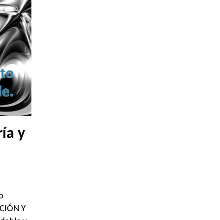
ía y
o
ACIÓN Y