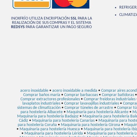
REFRIGER
CLIMATIZ
INOXFRÍO UTILIZA ENCRIPTACIÓN
SSL
PARA LA
REALIZACIÓN DE SUS COMPRAS Y EL SISTEMA
REDSYS
PARA GARANTIZAR UN PAGO SEGURO
acero inoxidable
•
acero inoxidable a medida
•
Comprar aires acondi
Comprar baños maría
•
Comprar barbacoas
•
Comprar batidoras
Comprar extractores profesionales
•
Comprar freidoras industriales
lavaplatos industriales
•
Comprar lavavajillas industriales
•
Comprar
sistemas de climatización
•
Comprar túneles de arrastre
•
Comprar tú
para hostelería Albacete
•
Maquinaria para hostelería Alicante
•
Ma
Maquinaria para hostelería Badajoz
•
Maquinaria para hostelería Bal
Cádiz
•
Maquinaria para hostelería Canarias
•
Maquinaria para hoste
para hostelería Coruña
•
Maquinaria para hostelería Girona
•
Maquin
•
Maquinaria para hostelería Huesca
•
Maquinaria para hostelería Ibi
•
Maquinaria para hostelería Lérida
•
Maquinaria para hostelería 