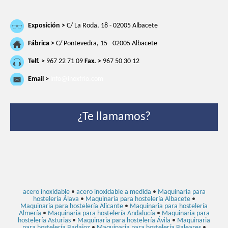
Exposición >
C/ La Roda, 18 - 02005 Albacete
Fábrica >
C/ Pontevedra, 15 - 02005 Albacete
Telf. >
967 22 71 09
Fax. >
967 50 30 12
Email >
info@inoxfrio.com
¿Te llamamos?
acero inoxidable
•
acero inoxidable a medida
•
Maquinaria para
hostelería Álava
•
Maquinaria para hostelería Albacete
•
Maquinaria para hostelería Alicante
•
Maquinaria para hostelería
Almería
•
Maquinaria para hostelería Andalucía
•
Maquinaria para
hostelería Asturias
•
Maquinaria para hostelería Ávila
•
Maquinaria
para hostelería Badajoz
•
Maquinaria para hostelería Baleares
•