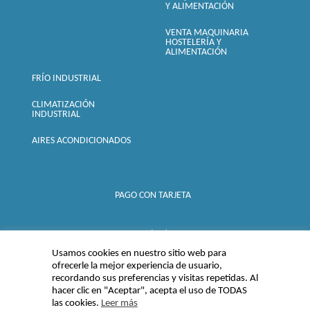
Y ALIMENTACIÓN
VENTA MAQUINARIA
HOSTELERÍA Y
ALIMENTACIÓN
FRÍO INDUSTRIAL
CLIMATIZACIÓN
INDUSTRIAL
AIRES ACONDICIONADOS
PAGO CON TARJETA
SEGURO (SSL) -
Usamos cookies en nuestro sitio web para
ofrecerle la mejor experiencia de usuario,
recordando sus preferencias y visitas repetidas. Al
hacer clic en "Aceptar", acepta el uso de TODAS
las cookies.
Leer más
© 2015 Inoxfrio
Albacetense SL |
Aviso legal, Política de privacidad y