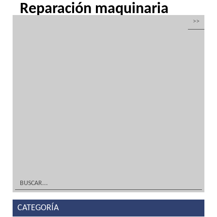
Reparación maquinaria
hostelería y alimentación
por
Inoxfrio
|
Mar 22, 2016
|
Maquinaria para hostelería y
alimentación
,
Mobiliario y decoración en acero inoxidable.
Reparación de maquinaria para hostelería,
alimentación y climatizaciónDiseño TIENDA,
DECORACIÓN Y MOBILIARIO ¡A Medida! Tu
solución en acero inoxidable y frío
industrialFabricación TIENDA, DECORACIÓN
Y MOBILIARIO ¡A Medida! Tu solución en
acero inoxidable y frío...
leer más
CATEGORÍA