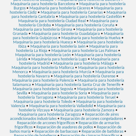
Maquinaria para hostelería Barcelona
•
Maquinaria para hostelería
Burgos
•
Maquinaria para hostelería Cáceres
•
Maquinaria para
hostelería Cádiz
•
Maquinaria para hostelería Canarias
•
Maquinaria
para hostelería Cantabria
•
Maquinaria para hostelería Castellón
•
Maquinaria para hostelería Ciudad Real
•
Maquinaria para
hostelería Córdoba
•
Maquinaria para hostelería Coruña
•
Maquinaria para hostelería Girona
•
Maquinaria para hostelería
Granada
•
Maquinaria para hostelería Guadalajara
•
Maquinaria
para hostelería Guipúzcoa
•
Maquinaria para hostelería Huelva
•
Maquinaria para hostelería Huesca
•
Maquinaria para hostelería
Ibiza
•
Maquinaria para hostelería Jaén
•
Maquinaria para
hostelería La Rioja
•
Maquinaria para hostelería Las Palmas
•
Maquinaria para hostelería León
•
Maquinaria para hostelería
Lérida
•
Maquinaria para hostelería Lugo
•
Maquinaria para
hostelería Madrid
•
Maquinaria para hostelería Málaga
•
Maquinaria para hostelería Mallorca
•
Maquinaria para hostelería
Menorca
•
Maquinaria para hostelería Murcia
•
Maquinaria para
hostelería Navarra
•
Maquinaria para hostelería Ourense
•
Maquinaria para hostelería Palencia
•
Maquinaria para hostelería
Salamanca
•
Maquinaria para hostelería Santa Cruz de Tenerife
•
Maquinaria para hostelería Segovia
•
Maquinaria para hostelería
Sevilla
•
Maquinaria para hostelería Soria
•
Maquinaria para
hostelería Tarragona
•
Maquinaria para hostelería Teruel
•
Maquinaria para hostelería Toledo
•
Maquinaria para hostelería
Valencia
•
Maquinaria para hostelería Valladolid
•
Maquinaria para
hostelería Vizcaya
•
Maquinaria para hostelería Zamora
•
Maquinaria para hostelería Zaragoza
•
Reparación de aires
acondicionados industriales
•
Reparación de arcones congeladores
•
Reparación de arcones frigoríficos
•
Reparación de armarios
frigoríficos
•
Reparación de asadores de pollos
•
Reparación de
baños maría
•
Reparación de barbacoas
•
Reparación de batidoras
•
Reparación de botelleros
•
Reparación de cámaras frigoríficas
•