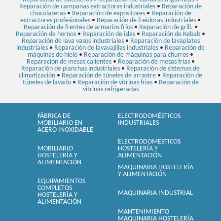
Reparación de campanas extractoras industriales
•
Reparación de
chocolateras
•
Reparación de expositores
•
Reparación de
extractores profesionales
•
Reparación de freidoras industriales
•
Reparación de frentes de armarios fríos
•
Reparación de grill.
•
Reparación de hornos
•
Reparación de islas
•
Reparación de Kebab
•
Reparación de lava vasos industriales
•
Reparación de lavaplatos
industriales
•
Reparación de lavavajillas industriales
•
Reparación de
máquinas de hielo
•
Reparación de máquinas para churros
•
Reparación de mesas calientes
•
Reparación de mesas frías
•
Reparación de planchas industriales
•
Reparación de sistemas de
climatización
•
Reparación de túneles de arrastre
•
Reparación de
túneles de lavado
•
Reparación de vitrinas frias
•
Reparación de
vitrinas refrigeradas
FÁBRICA DE
ELECTRODOMÉSTICOS
MOBILIARIO EN
INDUSTRIALES
ACERO INOXIDABLE
ELECTRODOMESTICOS
MOBILIARIO
HOSTELERÍA Y
HOSTELERÍA Y
ALIMENTACIÓN
ALIMENTACIÓN
MAQUINARIA HOSTELERÍA
Y ALIMENTACIÓN
EQUIPAMIENTOS
COMPLETOS
MAQUINARIA INDUSTRIAL
HOSTELERÍA Y
ALIMENTACIÓN
MANTENIMIENTO
MAQUINARIA HOSTELERÍA