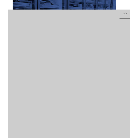
Conoces qué debe
cumplir una instalación
frigorífica?
por
Inoxfrio
|
Oct 24, 2016
|
Refrigeración industrial
Te informamos, como empresa frigorista
autorizada, de las obligaciones de los
titulares de instalaciones frigoríficas, frío y
refrigeración industrial. El 8 de marzo de