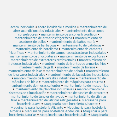
acero inoxidable
•
acero inoxidable a medida
•
mantenimiento de
aires acondicionados industriales
•
mantenimiento de arcones
congeladores
•
mantenimiento de arcones frigoríficos
•
mantenimiento de armarios frigoríficos
•
mantenimiento de
asadores de pollos
•
mantenimiento de baños maría
•
mantenimiento de barbacoas
•
mantenimiento de batidoras
•
mantenimiento de botelleros
•
mantenimiento de cámaras
frigoríficas
•
Mantenimiento de campanas extractoras industriales
•
mantenimiento de chocolateras
•
mantenimiento de expositores
•
mantenimiento de extractores profesionales
•
mantenimiento de
freidoras industriales
•
mantenimiento de frentes de armarios fríos
•
mantenimiento de grill.
•
mantenimiento de hornos
•
mantenimiento de islas
•
mantenimiento de Kebab
•
mantenimiento
de lava vasos industriales
•
mantenimiento de lavaplatos industriales
•
mantenimiento de lavavajillas industriales
•
mantenimiento de
máquinas de hielo
•
mantenimiento de máquinas para churros
•
mantenimiento de mesas calientes
•
mantenimiento de mesas frías
•
mantenimiento de planchas industriales
•
mantenimiento de
sistemas de climatización
•
mantenimiento de túneles de arrastre
•
mantenimiento de túneles de lavado
•
mantenimiento de vitrinas
frias
•
mantenimiento de vitrinas refrigeradas
•
Maquinaria para
hostelería Álava
•
Maquinaria para hostelería Albacete
•
Maquinaria para hostelería Alicante
•
Maquinaria para hostelería
Almería
•
Maquinaria para hostelería Andalucía
•
Maquinaria para
hostelería Asturias
•
Maquinaria para hostelería Ávila
•
Maquinaria