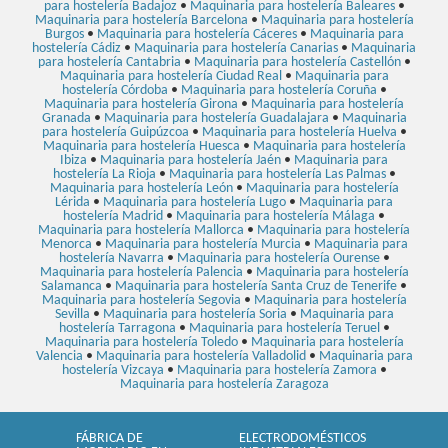
para hostelería Badajoz
•
Maquinaria para hostelería Baleares
•
Maquinaria para hostelería Barcelona
•
Maquinaria para hostelería
Burgos
•
Maquinaria para hostelería Cáceres
•
Maquinaria para
hostelería Cádiz
•
Maquinaria para hostelería Canarias
•
Maquinaria
para hostelería Cantabria
•
Maquinaria para hostelería Castellón
•
Maquinaria para hostelería Ciudad Real
•
Maquinaria para
hostelería Córdoba
•
Maquinaria para hostelería Coruña
•
Maquinaria para hostelería Girona
•
Maquinaria para hostelería
Granada
•
Maquinaria para hostelería Guadalajara
•
Maquinaria
para hostelería Guipúzcoa
•
Maquinaria para hostelería Huelva
•
Maquinaria para hostelería Huesca
•
Maquinaria para hostelería
Ibiza
•
Maquinaria para hostelería Jaén
•
Maquinaria para
hostelería La Rioja
•
Maquinaria para hostelería Las Palmas
•
Maquinaria para hostelería León
•
Maquinaria para hostelería
Lérida
•
Maquinaria para hostelería Lugo
•
Maquinaria para
hostelería Madrid
•
Maquinaria para hostelería Málaga
•
Maquinaria para hostelería Mallorca
•
Maquinaria para hostelería
Menorca
•
Maquinaria para hostelería Murcia
•
Maquinaria para
hostelería Navarra
•
Maquinaria para hostelería Ourense
•
Maquinaria para hostelería Palencia
•
Maquinaria para hostelería
Salamanca
•
Maquinaria para hostelería Santa Cruz de Tenerife
•
Maquinaria para hostelería Segovia
•
Maquinaria para hostelería
Sevilla
•
Maquinaria para hostelería Soria
•
Maquinaria para
hostelería Tarragona
•
Maquinaria para hostelería Teruel
•
Maquinaria para hostelería Toledo
•
Maquinaria para hostelería
Valencia
•
Maquinaria para hostelería Valladolid
•
Maquinaria para
hostelería Vizcaya
•
Maquinaria para hostelería Zamora
•
Maquinaria para hostelería Zaragoza
FÁBRICA DE
ELECTRODOMÉSTICOS