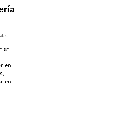
ería
able.
ón en
ón en
A,
ón en