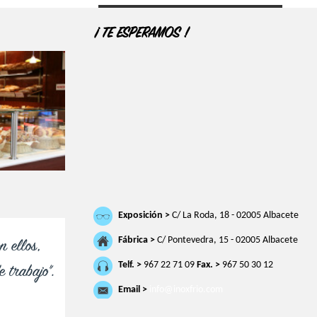
¡ TE ESPERAMOS !
Exposición >
C/ La Roda, 18 - 02005 Albacete
Fábrica >
C/ Pontevedra, 15 - 02005 Albacete
n ellos,
Telf. >
967 22 71 09
Fax. >
967 50 30 12
 trabajo".
Email >
info@inoxfrio.com