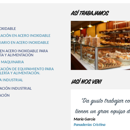
ASÍ TRABAJAMOS
OXIDABLE
ACIÓN EN ACERO INOXIDABLE
IARIO EN ACERO INOXIDABLE
EN ACERO INOXIDABLE PARA
ÍA Y ALIMENTACIÓN
 MAQUINARIA
CACIÓN DE EQUIPAMIENTO PARA
LERÍA Y ALIMENTACIÓN.
A INDUSTRIAL
¡ASÍ NOS VEN!
ACIÓN INDUSTRIAL
ACIÓN
"Da gusto trabajar co
tienen un gran equipo de
María García
Panaderías Cristina