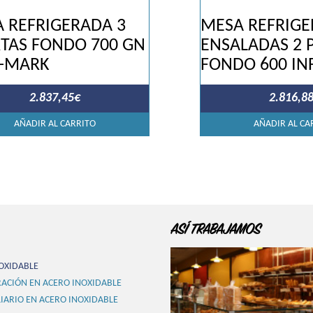
 REFRIGERADA 3
MESA REFRIG
TAS FONDO 700 GN
ENSALADAS 2 
P-MARK
FONDO 600 IN
2.837,45
€
2.816,8
AÑADIR AL CARRITO
AÑADIR AL CA
ASÍ TRABAJAMOS
OXIDABLE
ACIÓN EN ACERO INOXIDABLE
IARIO EN ACERO INOXIDABLE