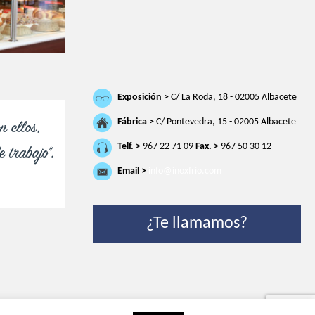
Exposición >
C/ La Roda, 18 - 02005 Albacete
Fábrica >
C/ Pontevedra, 15 - 02005 Albacete
n ellos,
Telf. >
967 22 71 09
Fax. >
967 50 30 12
 trabajo".
Email >
info@inoxfrio.com
¿Te llamamos?
mas de pago
|
Mapa del sitio
| Enlaces