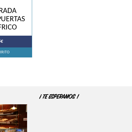
ERADA
PUERTAS
FRICO
8
€
RRITO
¡ TE ESPERAMOS !