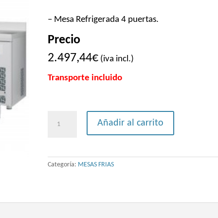
– Mesa Refrigerada 4 puertas.
Precio
2.497,44
€
(iva incl.)
Transporte incluido
MESA
Añadir al carrito
REFRIGERADA
4
PUERTAS
Categoría:
MESAS FRIAS
FONDO
700
GN
1/1
INFRICOOL