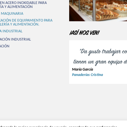
EN ACERO INOXIDABLE PARA
ÍA Y ALIMENTACIÓN
 MAQUINARIA
CACIÓN DE EQUIPAMIENTO PARA
LERÍA Y ALIMENTACIÓN.
A INDUSTRIAL
¡ASÍ NOS VEN!
ACIÓN INDUSTRIAL
ACIÓN
"Da gusto trabajar co
tienen un gran equipo de
María García
Panaderías Cristina
so legal, Política de privacidad y Cookies
|
Condiciones de Venta, Garantía y for