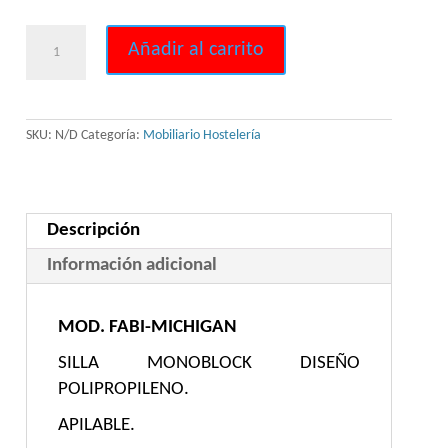
PACK
Añadir al carrito
2
SILLAS
POLIPROPILENO
SKU:
N/D
Categoría:
Mobiliario Hostelería
cantidad
Descripción
Información adicional
MOD. FABI-MICHIGAN
SILLA MONOBLOCK DISEÑO
POLIPROPILENO.
APILABLE.