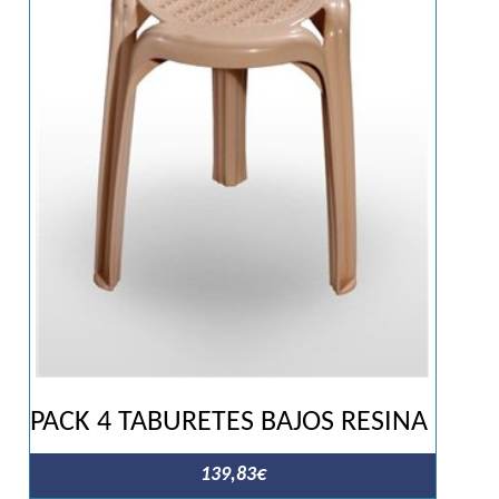
opcion
se
pueden
elegir
en
la
página
de
produc
PACK 4 TABURETES BAJOS RESINA
139,83
€