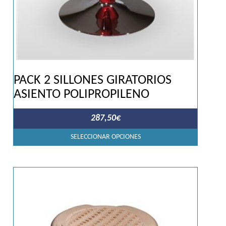
PACK 2 SILLONES GIRATORIOS
ASIENTO POLIPROPILENO
287,50
€
Este
SELECCIONAR OPCIONES
produc
tiene
múltipl
variant
Las