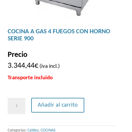
COCINA A GAS 4 FUEGOS CON HORNO
SERIE 900
Precio
3.344,44
€
(iva incl.)
Transporte incluido
COCINA
Añadir al carrito
A
GAS
4
Categorías:
Caldeo
,
COCINAS
FUEGOS