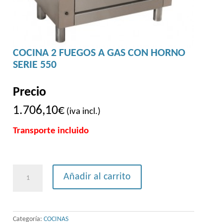
COCINA 2 FUEGOS A GAS CON HORNO
SERIE 550
Precio
1.706,10
€
(iva incl.)
Transporte incluido
Cocina
Añadir al carrito
2
Fuegos
A
Categoría:
COCINAS
Gas