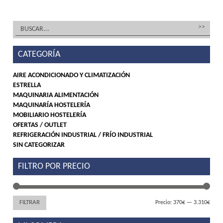
tiene
múltipl
variant
CATEGORÍA
Las
opcion
AIRE ACONDICIONADO Y CLIMATIZACIÓN
ESTRELLA
se
MAQUINARIA ALIMENTACIÓN
pueden
MAQUINARÍA HOSTELERÍA
MOBILIARIO HOSTELERÍA
elegir
OFERTAS / OUTLET
en
REFRIGERACIÓN INDUSTRIAL / FRÍO INDUSTRIAL
SIN CATEGORIZAR
la
página
FILTRO POR PRECIO
de
produc
Preci
Preci
FILTRAR
Precio:
370€
—
3.310€
míni
máx