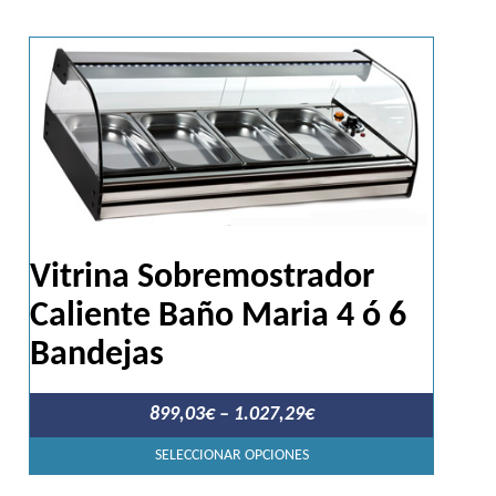
Vitrina Sobremostrador
Caliente Baño Maria 4 ó 6
Bandejas
899,03
€
–
1.027,29
€
Este
SELECCIONAR OPCIONES
produc